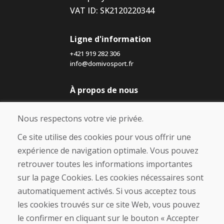
VAT ID: SK2120220344
Ligne d'information
+421 919 282 306
info@domivosport.fr
À propos de nous
Blog
À propos de nous
Nous respectons votre vie privée.
Boutique
Contact
Ce site utilise des cookies pour vous offrir une
expérience de navigation optimale. Vous pouvez
Achat
retrouver toutes les informations importantes
Boutique en ligne
sur la page Cookies. Les cookies nécessaires sont
Conditions générales de vente (CGV)
automatiquement activés. Si vous acceptez tous
Expédition et paiement
les cookies trouvés sur ce site Web, vous pouvez
Procédure de réclamation
Politique de retour et d’échange
le confirmer en cliquant sur le bouton « Accepter