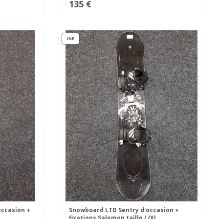
135 €
INE
ccasion +
Snowboard LTD Sentry d'occasion +
fixations Salomon taille L/XL