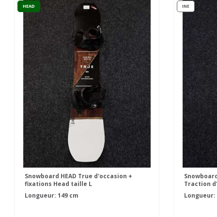
HEAD
INE
Snowboard HEAD True d'occasion +
Snowboard
fixations Head taille L
Traction d
Fastec tail
Longueur: 149 cm
Longueur: