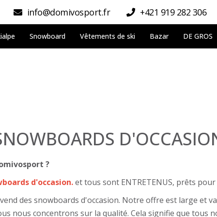
info@domivosport.fr
+421 919 282 306
ialpe
Snowboard
Vêtements de ski
Bazar
DE GROS
SNOWBOARDS D'OCCASIO
omivosport ?
wboards d'occasion.
et tous sont ENTRETENUS, prêts pour u
nd des snowboards d'occasion. Notre offre est large et va
nous nous concentrons sur la qualité. Cela signifie que tou