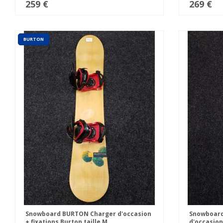
259 €
269 €
BURTON
Snowboard BURTON Charger d'occasion
Snowboard 
+ fixations Burton taille M
d'occasion 