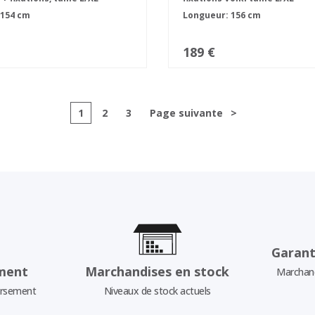
 154 cm
Longueur: 156 cm
189 €
1
2
3
Page suivante
>
Garant
ment
Marchandises en stock
Marchand
ursement
Niveaux de stock actuels