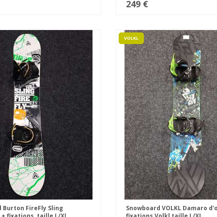
249 €
VOLKL
Burton FireFly Sling
Snowboard VOLKL Damaro d'o
+ fixations, taille L/XL
fixations Volkl taille L/XL