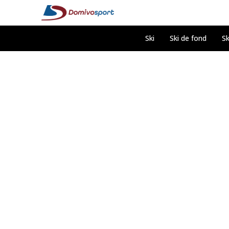
Ski
Ski de fond
Sk